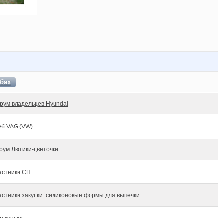
бах
рум владельцев Hyundai
уб VAG (VW)
рум Лютики-цветочки
астники СП
астники закупки: силиконовые формы для выпечки
р куньих