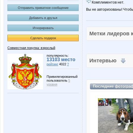
Комплиментов нет.
Отправить приватное сообщение
Вы не авторизованы! Чтоб
Добавить в друзья
Игнорировать
Метки лидеров
Сделать подарок
Совместная покупка: взрослый
популярность:
13103 место
Интервью
рейтинг
4022
?
Привилегированный
пользователь
5
уровня
Последние
фотогра