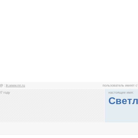
N@
:
ln.www.nn.ru
пользователь имеет 
7 году
настоящее имя:
Светл