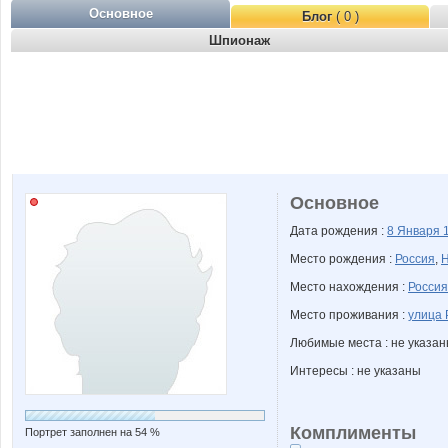
Основное
Блог
( 0 )
Шпионаж
Основное
Дата рождения :
8 Января
Место рождения :
Россия
,
Н
Место нахождения :
Россия
Место проживания :
улица 
Любимые места : не указа
Интересы : не указаны
Комплименты
Портрет заполнен на 54 %