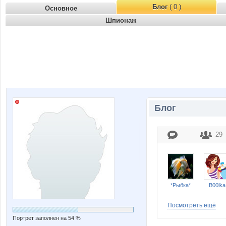
Блог
( 0 )
Основное
Шпионаж
Блог
29
*Рыбка*
B00lka
Посмотреть ещё
Портрет заполнен на 54 %