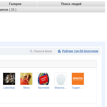
Галерея
Поиск людей
вится
( 15 )
Рейтинг топ-50 блоггеров
Lolochka)
Mora
Narmebel
Sharova Lena
Tupperwarenn