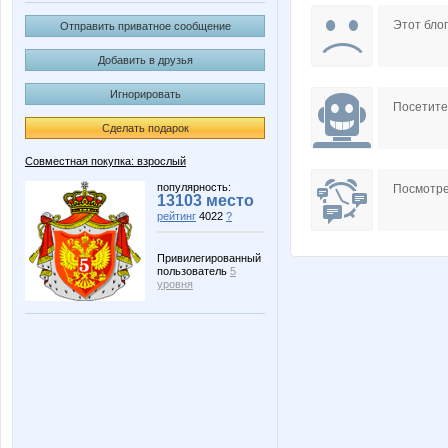
Zabiyaka
Zelber
Этот блог
Отправить приватное сообщение
Добавить в друзья
Игнорировать
пандра-21
Башма
Посетит
Сделать подарок
Совместная покупка: взрослый
Шахусь
популярность:
Посмотре
13103 место
рейтинг
4022
?
Привилегированный
пользователь
5
уровня