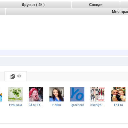
Друзья
( 45 )
Соседи
Мне нра
40
EvoLucia
GLAFIRKA
Holika
Igreknolik
Kseniya Ishekovaa
LaTTa