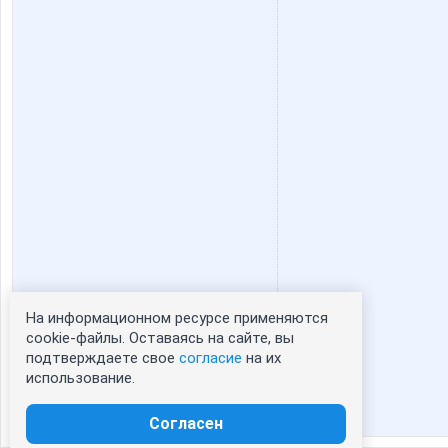
На информационном ресурсе применяются
Статистика портрета:
cookie-файлы. Оставаясь на сайте, вы
подтверждаете свое
согласие
на их
сейчас просматривают портрет - 0
использование.
зарегистрированные пользователи
посетившие портрет за 7 дней - 0
Согласен