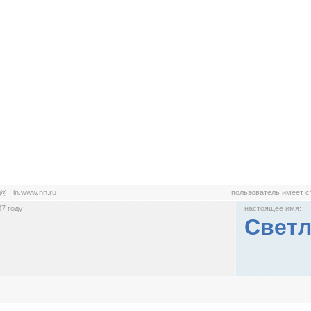
N@
:
ln.www.nn.ru
пользователь имеет 
7 году
настоящее имя:
Светл