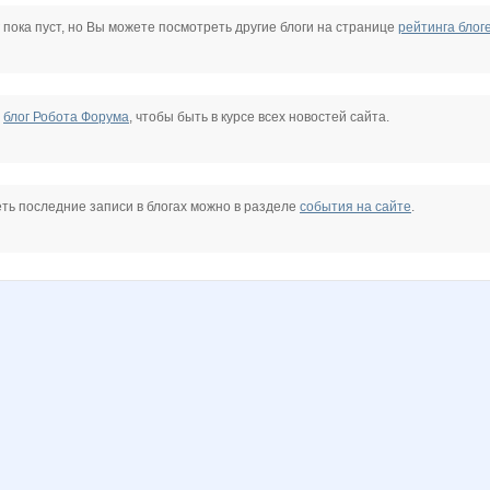
g
julia-dem
kattya
kleines
kys1977
la-Belle
mapiks
 пока пуст, но Вы можете посмотреть другие блоги на странице
рейтинга блог
чки
Ботаник-НН
ДЖИНСА
ГАЛЕРЕИ АРИСИЯ
Красивоглазка
Лёлик 32
Ленчик28
е
блог Робота Форума
, чтобы быть в курсе всех новостей сайта.
ть последние записи в блогах можно в разделе
события на сайте
.