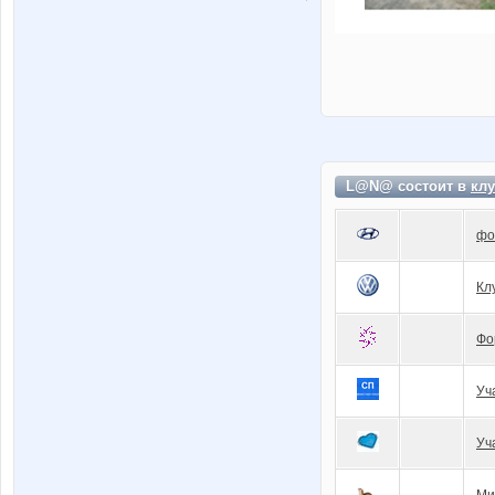
L@N@ состоит в
клу
фо
Кл
Фо
Уч
Уч
Ми