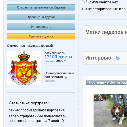
Комплиментов нет.
Отправить приватное сообщение
Вы не авторизованы! Чтоб
Добавить в друзья
Игнорировать
Метки лидеров
Сделать подарок
Совместная покупка: взрослый
популярность:
13103 место
Интервью
рейтинг
4022
?
Привилегированный
пользователь
5
уровня
Последние
фотогра
Статистика портрета:
сейчас просматривают портрет - 0
зарегистрированные пользователи
посетившие портрет за 7 дней - 0