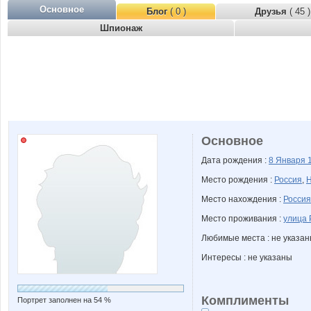
Основное
Блог
( 0 )
Друзья
( 45 )
Шпионаж
Основное
Дата рождения :
8 Января
Место рождения :
Россия
,
Н
Место нахождения :
Россия
Место проживания :
улица 
Любимые места : не указа
Интересы : не указаны
Комплименты
Портрет заполнен на 54 %